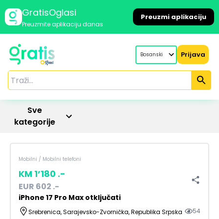
GratisOglasi
Preuzmi aplikaciju
Preuzmite aplikaciju danas
Prijava
Bosanski
Sve
kategorije
Mobilni
/
Mobilni telefoni
KM
1’180
.-
EUR
602
.-
iPhone 17 Pro Max otključati
54
Srebrenica, Sarajevsko-Zvornička, Republika Srpska