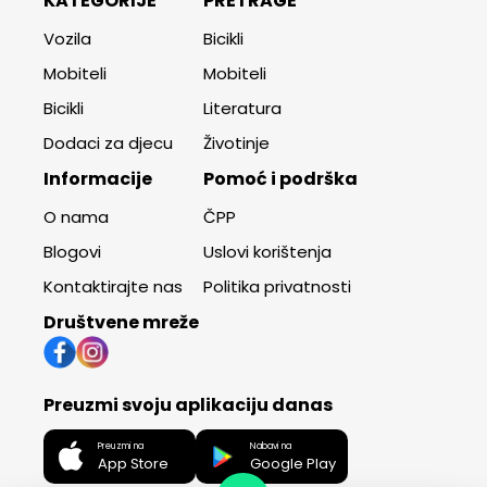
KATEGORIJE
PRETRAGE
Vozila
Bicikli
Mobiteli
Mobiteli
Bicikli
Literatura
Dodaci za djecu
Životinje
Informacije
Pomoć i podrška
O nama
ČPP
Blogovi
Uslovi korištenja
Kontaktirajte nas
Politika privatnosti
Društvene mreže
Preuzmi svoju aplikaciju danas
Preuzmi na
Nabavi na
App Store
Google Play