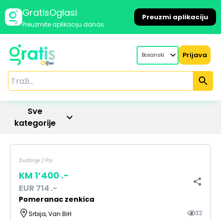
GratisOglasi
Preuzmi aplikaciju
Preuzmite aplikaciju danas
Prijava
Bosanski
Sve
kategorije
Životinje
/
Psi
KM
1’400
.-
EUR
714
.-
Pomeranac zenkica
32
Srbija, Van BiH