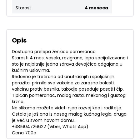
Starost
4 meseca
Opis
Dostupna prelepa ženkica pomeranca.
Starosti 4 mes, vesela, razigrana, lepo socijalizovana i
sto je najbitnije jedna zdrava devojčica odgajana u
kućnim uslovima.
Redovno je tretirana od unutrašnjih i spoljašnjih
parazita, primila sve vakcine za zarazne bolesti,
vakcinu protiv besnila, takodje poseduje pasoš i čip.
Tipičan pomeranac, malog rasta, mekanog i gustog
krzna.
Na slikama možete videti njen razvoj kao i roditelje.
Ostala je još ona iz naseg malog kućnog legla, druga
je već u svom novom domu...
+381604726622 (Viber, Whats App)
Cena 700e