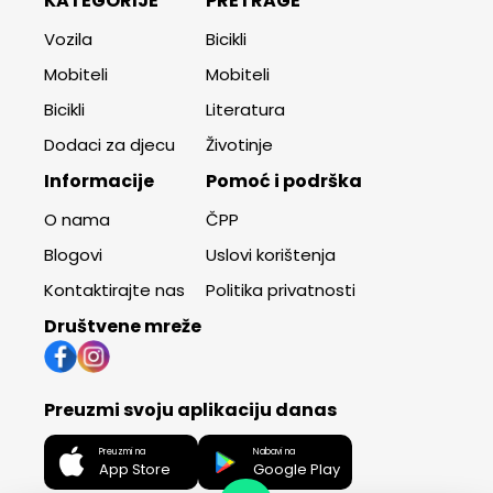
KATEGORIJE
PRETRAGE
Vozila
Bicikli
Mobiteli
Mobiteli
Bicikli
Literatura
Dodaci za djecu
Životinje
Informacije
Pomoć i podrška
O nama
ČPP
Blogovi
Uslovi korištenja
Kontaktirajte nas
Politika privatnosti
Društvene mreže
Preuzmi svoju aplikaciju danas
Preuzmi na
Nabavi na
App Store
Google Play