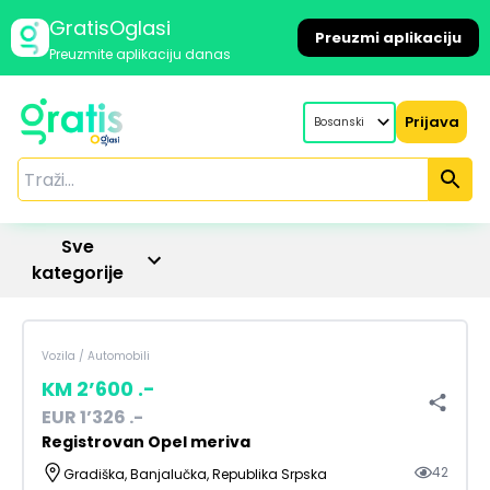
GratisOglasi
Preuzmi aplikaciju
Preuzmite aplikaciju danas
Prijava
Bosanski
Sve
kategorije
Vozila
/
Automobili
KM
2’600
.-
EUR
1’326
.-
Registrovan Opel meriva
42
Gradiška, Banjalučka, Republika Srpska