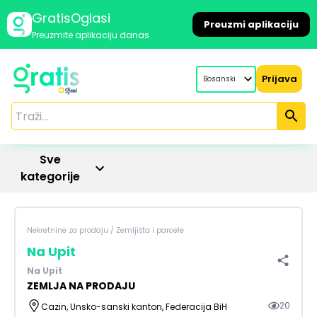
GratisOglasi
Preuzmi aplikaciju
Preuzmite aplikaciju danas
Prijava
Bosanski
Sve
kategorije
Nekretnine za prodaju
/
Zemljišta i parcele
Na Upit
Na Upit
ZEMLJA NA PRODAJU
20
Cazin, Unsko-sanski kanton, Federacija BiH