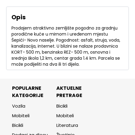
Opis
Prodajem atraktivno zemljište pogodno za gradnju
porodične kuće u mirnom i uređenom mjestu
Šepići- Novo naselje. Pogodnost: asfalt, struja, voda,
kanalizacija, internet. U blizini se nalaze prodavnica
KORT- 500 m, benzinska REZ- 500 m, osnovna i
srednja škola 1,2 km, centar grada 1.4 km. Parcela se
može podijeliti na dva ili tri dijela.
POPULARNE
AKTUELNE
KATEGORIJE
PRETRAGE
Vozila
Bicikli
Mobiteli
Mobiteli
Bicikli
Literatura
Dodaci za djecu
Životinje